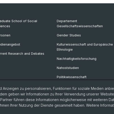
aduate School of Social
Departement
iences
Gesellschaftswissenschaften
rsonen
Gender Studies
udienangebot
Kulturwissenschaft und Europäische
Ethnologie
rrent Research and Debates
Nachhaltigkeitsforschung
Nahoststudien
Politikwissenschaft
Soziologie
 Anzeigen zu personalisieren, Funktionen für soziale Medien anbiet
dem geben wir Informationen zu Ihrer Verwendung unserer Website a
Urban Studies
artner führen diese Informationen möglicherweise mit weiteren D
Rahmen Ihrer Nutzung der Dienste gesammelt haben. Weitere Informat