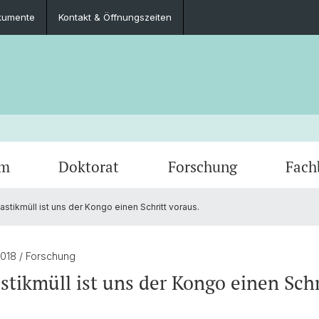
kumente
Kontakt & Öffnungszeiten
um
Doktorat
Forschung
Fach
stikmüll ist uns der Kongo einen Schritt voraus.
Veranstaltungen
Lehrangebot
Doktorierende und Projekte
Intimität: Sexualität, Geschlecht,
Fachgruppe
Podca
Feldfo
Mobilit
Kontak
Verwandtschaft
Staats
oads
Field School Series
Berufsperspektiven
Dokumente
Alumni
2018
/ Forschung
Medical Anthropology
Publik
stikmüll ist uns der Kongo einen Schr
en