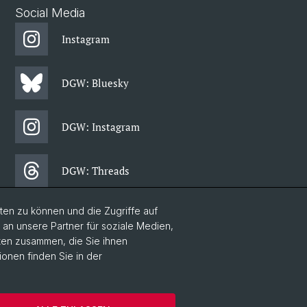
Social Media
Instagram
DGW: Bluesky
DGW: Instagram
DGW: Threads
en zu können und die Zugriffe auf
DGW: Facebook
n unsere Partner für soziale Medien,
aten zusammen, die Sie ihnen
ionen finden Sie in der
DGW: Newsletter
Home
Datenschutzerklärung