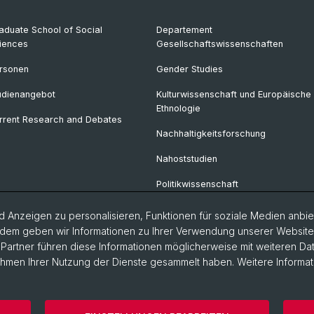
aduate School of Social
Departement
iences
Gesellschaftswissenschaften
rsonen
Gender Studies
udienangebot
Kulturwissenschaft und Europäische
Ethnologie
rrent Research and Debates
Nachhaltigkeitsforschung
Nahoststudien
Politikwissenschaft
Soziologie
 Anzeigen zu personalisieren, Funktionen für soziale Medien anbiet
dem geben wir Informationen zu Ihrer Verwendung unserer Website a
Urban Studies
artner führen diese Informationen möglicherweise mit weiteren D
Rahmen Ihrer Nutzung der Dienste gesammelt haben. Weitere Informat
storische Fakultät
Departement Gesellschaftswissenschaften