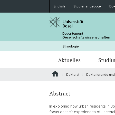
English
Studienangebote
Do
Departement
Gesellschaftswissenschaften
Ethnologie
Aktuelles
Studi
Doktorat
Doktorierende und
News
Studienangebote
Doktorat Sozialanthropologie
Aktuelle Forschungsprojekte
Portrait
Kolloquium: Anthropological Crossr
Praktika und Weiterbildungen
Bibliothek & Infrastruktur
Abstract
Objekte, Erinnerung, Erbe
In exploring how urban residents in Joh
Forschungsprojekte von Studierend
focus on their experiences of uncertain