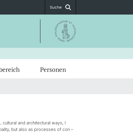
Suche
bereich
Personen
st
rschungskurs
ät, Zugehörigkeit,
t & Öffnungszeiten
bürgerschaft
Anthropology
ationen
cultural and architectural ways, I
tiality, but also as processes of con –