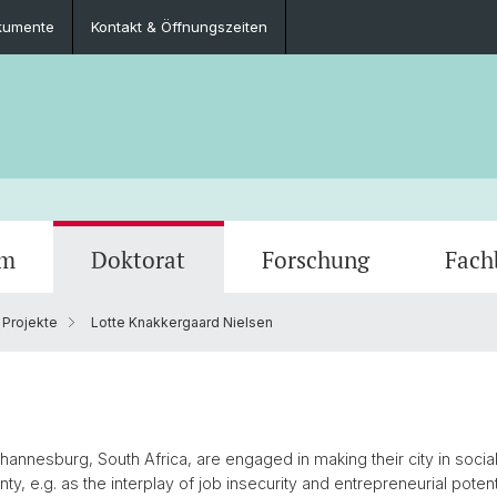
kumente
Kontakt & Öffnungszeiten
um
Doktorat
Forschung
Fach
 Projekte
Lotte Knakkergaard Nielsen
Veranstaltungen
Lehrangebot
Doktorierende und Projekte
Intimität: Sexualität, Geschlecht,
Fachgruppe
Podca
Feldfo
Mobilit
Kontak
Verwandtschaft
Staats
oads
Field School Series
Berufsperspektiven
Dokumente
Alumni
Medical Anthropology
Publik
annesburg, South Africa, are engaged in making their city in social, 
en
ty, e.g. as the interplay of job insecurity and entrepreneurial poten