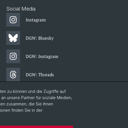
Social Media
Instagram
DGW: Bluesky
DGW: Instagram
DGW: Threads
en zu können und die Zugriffe auf
DGW: Facebook
n unsere Partner für soziale Medien,
aten zusammen, die Sie ihnen
ionen finden Sie in der
DGW: Newsletter
Home
Datenschutzerklärung