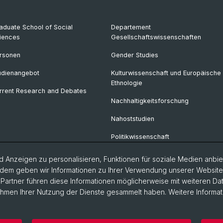
aduate School of Social
Departement
iences
Gesellschaftswissenschaften
rsonen
Gender Studies
udienangebot
Kulturwissenschaft und Europäische
Ethnologie
rrent Research and Debates
Nachhaltigkeitsforschung
Nahoststudien
Politikwissenschaft
Soziologie
 Anzeigen zu personalisieren, Funktionen für soziale Medien anbiet
dem geben wir Informationen zu Ihrer Verwendung unserer Website a
Urban Studies
artner führen diese Informationen möglicherweise mit weiteren D
Rahmen Ihrer Nutzung der Dienste gesammelt haben. Weitere Informat
storische Fakultät
Departement Gesellschaftswissenschaften