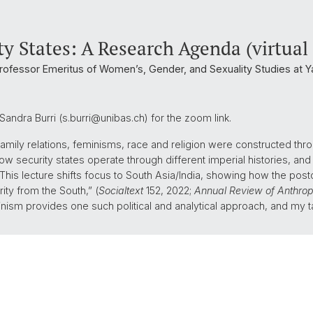
ty States: A Research Agenda (virtual 
rofessor Emeritus of Women’s, Gender, and Sexuality Studies at Ya
t Sandra Burri (s.burri@unibas.ch) for the zoom link.
family relations, feminisms, race and religion were constructed th
w security states operate through different imperial histories, and 
This lecture shifts focus to South Asia/India, showing how the postc
ty from the South,” (
Socialtext
152, 2022;
Annual Review of Anthro
inism provides one such political and analytical approach, and my ta