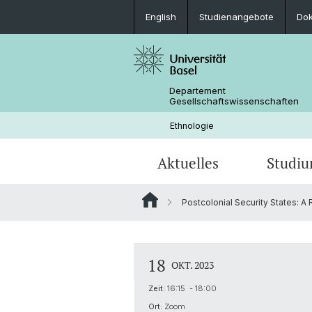
English
Studienangebote
Do
Departement
Gesellschaftswissenschaften
Ethnologie
Aktuelles
Studi
Postcolonial Security States: A 
News
Studienangebote
Doktorat Sozialanthropologie
Aktuelle Forschungsprojekte
Portrait
Kolloquium: Anthropological Crossr
Praktika und Weiterbildungen
Bibliothek & Infrastruktur
18
OKT. 2023
Objekte, Erinnerung, Erbe
Zeit:
16:15 - 18:00
Forschungsprojekte von Studierend
Ort:
Zoom