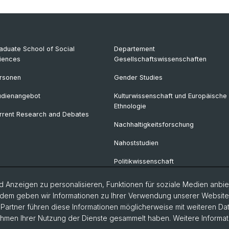
aduate School of Social
Departement
iences
Gesellschaftswissenschaften
rsonen
Gender Studies
udienangebot
Kulturwissenschaft und Europäische
Ethnologie
rrent Research and Debates
Nachhaltigkeitsforschung
Nahoststudien
Politikwissenschaft
Soziologie
 Anzeigen zu personalisieren, Funktionen für soziale Medien anbiet
dem geben wir Informationen zu Ihrer Verwendung unserer Website a
Urban Studies
artner führen diese Informationen möglicherweise mit weiteren D
Rahmen Ihrer Nutzung der Dienste gesammelt haben. Weitere Informat