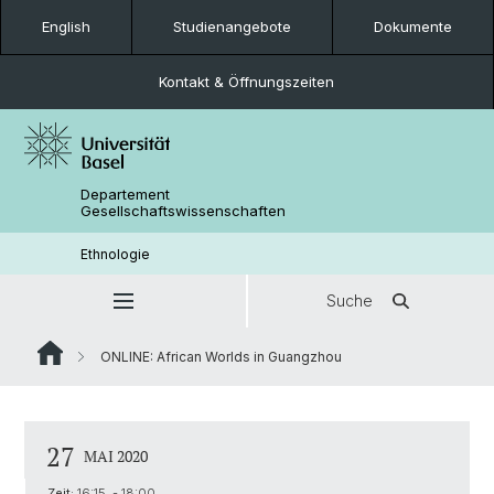
English
Studienangebote
Dokumente
Kontakt & Öffnungszeiten
Departement
Gesellschaftswissenschaften
Ethnologie
Suche
ONLINE: African Worlds in Guangzhou
27
MAI 2020
Zeit:
16:15 - 18:00