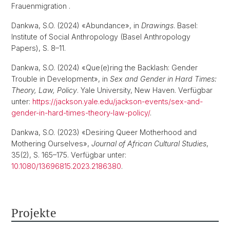
Frauenmigration .
Dankwa, S.O. (2024) «Abundance», in
Drawings
. Basel:
Institute of Social Anthropology (Basel Anthropology
Papers), S. 8–11.
Dankwa, S.O. (2024) «Que(e)ring the Backlash: Gender
Trouble in Development», in
Sex and Gender in Hard Times:
Theory, Law, Policy
. Yale University, New Haven. Verfügbar
unter:
https://jackson.yale.edu/jackson-events/sex-and-
gender-in-hard-times-theory-law-policy/
.
Dankwa, S.O. (2023) «Desiring Queer Motherhood and
Mothering Ourselves»,
Journal of African Cultural Studies
,
35(2), S. 165–175. Verfügbar unter:
10.1080/13696815.2023.2186380
.
Projekte